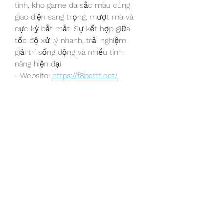
tính, kho game đa sắc màu cùng 
giao diện sang trọng, mượt mà và 
cực kỳ bắt mắt. Sự kết hợp giữa 
tốc độ xử lý nhanh, trải nghiệm 
giải trí sống động và nhiều tính 
năng hiện đại
- Website: 
https://f8bettt.net/
REDISCOVER HEALTH AGAIN
Subscribe Form
Submit