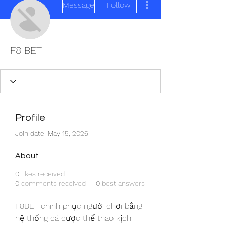
Message
Follow
F8 BET
Profile
Join date: May 15, 2026
About
0
likes received
0
comments received
0
best answers
F8BET chinh phục người chơi bằng 
hệ thống cá cược thể thao kịch 